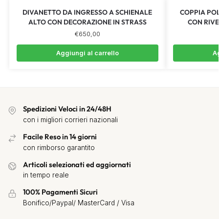
DIVANETTO DA INGRESSO A SCHIENALE
COPPIA POL
ALTO CON DECORAZIONE IN STRASS
CON RIV
€
650,00
Aggiungi al carrello
Ag
Spedizioni Veloci in 24/48H
con i migliori corrieri nazionali
Facile Reso in 14 giorni
con rimborso garantito
Articoli selezionati ed aggiornati
in tempo reale
100% Pagamenti Sicuri
Bonifico/Paypal/ MasterCard / Visa