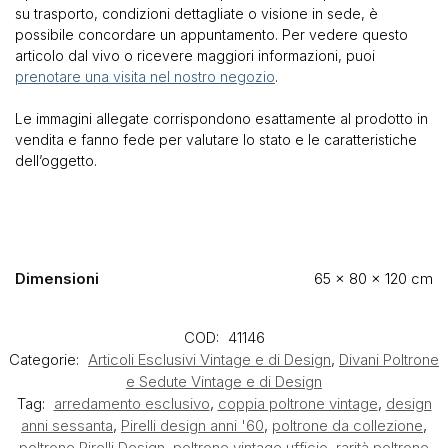
su trasporto, condizioni dettagliate o visione in sede, è
possibile concordare un appuntamento. Per vedere questo
articolo dal vivo o ricevere maggiori informazioni, puoi
prenotare una visita nel nostro negozio
.
Le immagini allegate corrispondono esattamente al prodotto in
vendita e fanno fede per valutare lo stato e le caratteristiche
dell’oggetto.
Dimensioni
65 × 80 × 120 cm
COD:
41146
Categorie:
Articoli Esclusivi Vintage e di Design
,
Divani Poltrone
e Sedute Vintage e di Design
Tag:
arredamento esclusivo
,
coppia poltrone vintage
,
design
anni sessanta
,
Pirelli design anni '60
,
poltrone da collezione
,
poltrone Pirelli Design
,
poltrone vintage ufficio
,
rarità poltrone