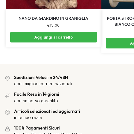
NANO DA GIARDINO IN GRANIGLIA
PORTA STROF
BIANCO 
€
15,00
Aggiungi al carrello
Ag
Spedizioni Veloci in 24/48H
con i migliori corrieri nazionali
Facile Reso in 14 giorni
con rimborso garantito
Articoli selezionati ed aggiornati
in tempo reale
100% Pagamenti Sicuri