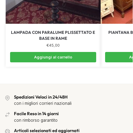
LAMPADA CON PARALUME PLISSETTATO E
PIANTANA BI
BASE IN RAME
€
45,00
Aggiungi al carrello
Ag
Spedizioni Veloci in 24/48H
con i migliori corrieri nazionali
Facile Reso in 14 giorni
con rimborso garantito
Articoli selezionati ed aggiornati