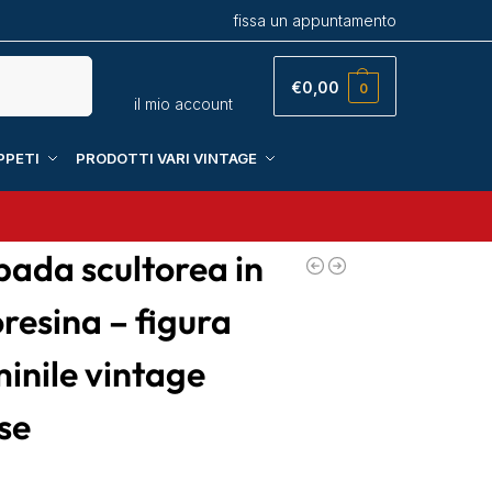
fissa un appuntamento
Cerca
€
0,00
0
il mio account
PPETI
PRODOTTI VARI VINTAGE
ada scultorea in
resina – figura
inile vintage
se