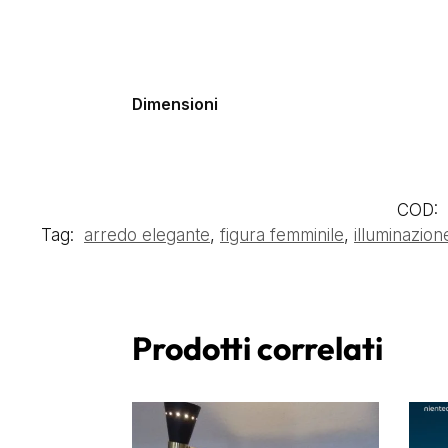
Dimensioni
COD:
Tag:
arredo elegante
,
figura femminile
,
illuminazione
Prodotti correlati