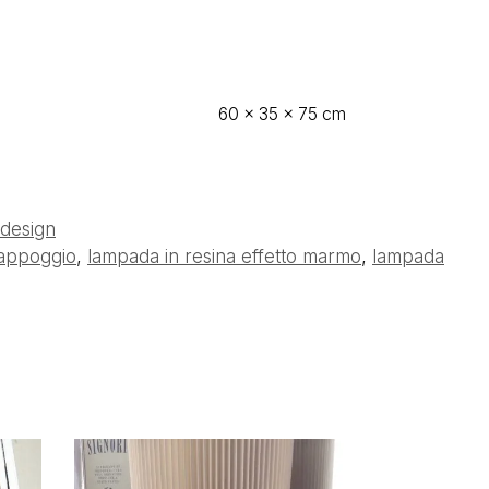
60 × 35 × 75 cm
 design
 appoggio
,
lampada in resina effetto marmo
,
lampada