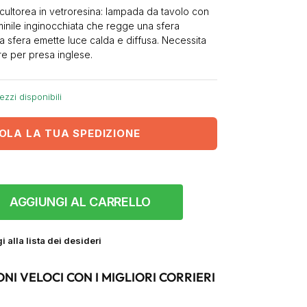
ultorea in vetroresina: lampada da tavolo con
minile inginocchiata che regge una sfera
a sfera emette luce calda e diffusa. Necessita
re per presa inglese.
ezzi disponibili
OLA LA TUA SPEDIZIONE
AGGIUNGI AL CARRELLO
 alla lista dei desideri
ONI VELOCI CON I MIGLIORI CORRIERI