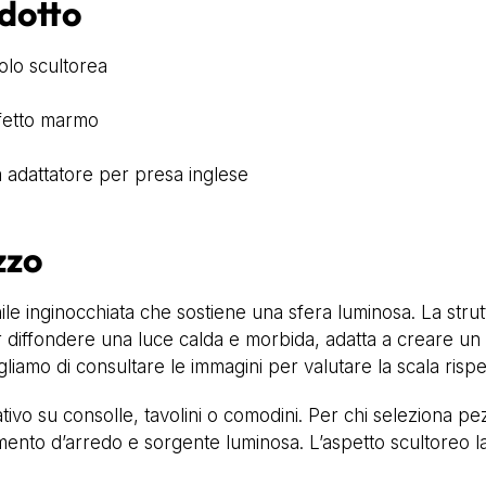
odotto
olo scultorea
ffetto marmo
a adattatore per presa inglese
zzo
e inginocchiata che sostiene una sfera luminosa. La strutt
r diffondere una luce calda e morbida, adatta a creare un
liamo di consultare le immagini per valutare la scala rispet
ivo su consolle, tavolini o comodini. Per chi seleziona pe
ento d’arredo e sorgente luminosa. L’aspetto scultoreo l