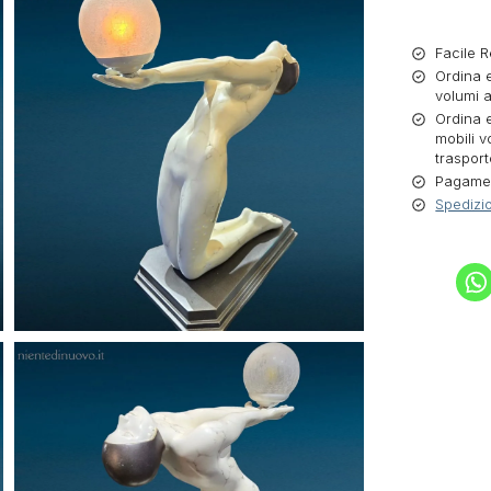
Facile R
Ordina e
volumi a
Ordina e
mobili v
trasport
Pagament
Spedizio