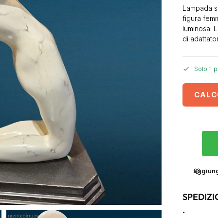
Lampada sc
figura fem
luminosa. L
di adattato
Solo 1 p
CALC
aggiungi
SPEDIZI
.