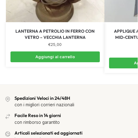
LANTERNA A PETROLIO IN FERRO CON
APPLIQUE A
VETRO – VECCHIA LANTERNA
MID-CENTU
€
25,00
Aggiungi al carrello
Ag
Spedizioni Veloci in 24/48H
con i migliori corrieri nazionali
Facile Reso in 14 giorni
con rimborso garantito
Articoli selezionati ed aggiornati