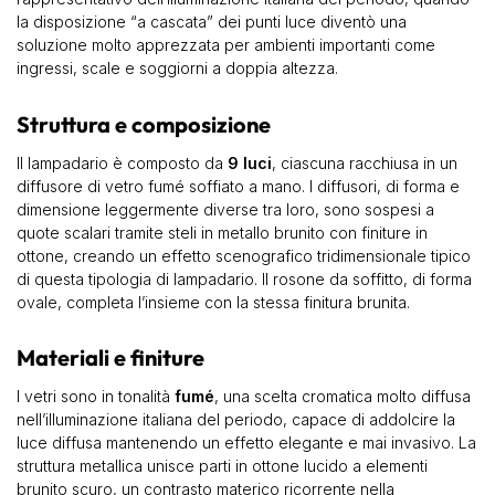
la disposizione “a cascata” dei punti luce diventò una
soluzione molto apprezzata per ambienti importanti come
ingressi, scale e soggiorni a doppia altezza.
Struttura e composizione
Il lampadario è composto da
9 luci
, ciascuna racchiusa in un
diffusore di vetro fumé soffiato a mano. I diffusori, di forma e
dimensione leggermente diverse tra loro, sono sospesi a
quote scalari tramite steli in metallo brunito con finiture in
ottone, creando un effetto scenografico tridimensionale tipico
di questa tipologia di lampadario. Il rosone da soffitto, di forma
ovale, completa l’insieme con la stessa finitura brunita.
Materiali e finiture
I vetri sono in tonalità
fumé
, una scelta cromatica molto diffusa
nell’illuminazione italiana del periodo, capace di addolcire la
luce diffusa mantenendo un effetto elegante e mai invasivo. La
struttura metallica unisce parti in ottone lucido a elementi
brunito scuro, un contrasto materico ricorrente nella