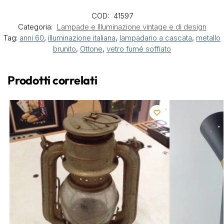
COD:
41597
Categoria:
Lampade e Illuminazione vintage e di design
Tag:
anni 60
,
illuminazione italiana
,
lampadario a cascata
,
metallo
brunito
,
Ottone
,
vetro fumé soffiato
Prodotti correlati