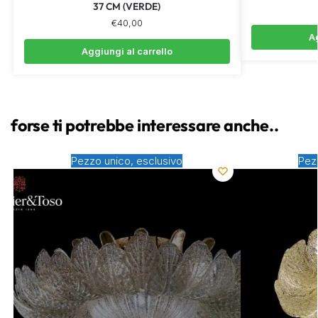
37 CM (VERDE)
€
40,00
Ag
Aggiungi al carrello
forse ti potrebbe interessare anche..
Pezzo unico, esclusivo
Pez