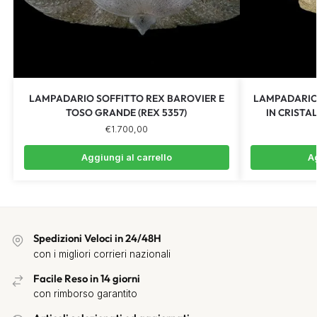
LAMPADARIO SOFFITTO REX BAROVIER E
LAMPADARIO 
TOSO GRANDE (REX 5357)
IN CRISTA
€
1.700,00
Aggiungi al carrello
Ag
Spedizioni Veloci in 24/48H
con i migliori corrieri nazionali
Facile Reso in 14 giorni
con rimborso garantito