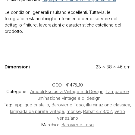
Le condizioni generali risultano eccellenti. Tuttavia, le
fotografie restano il miglior riferimento per osservare nel
dettaglio finiture, lavorazioni e caratteristiche estetiche del
prodotto.
Dimensioni
23 × 38 × 46 cm
COD:
41475_10
Categorie:
Articoli Esclusivi Vintage e di Design
,
Lampade e
Illuminazione vintage e di design
Tag:
applique cristallo
,
Barovier e Toso
,
illuminazione classica
,
lampada da parete vintage
,
morise
,
Rabat 4513/02
,
vetro
veneziano
Marchio:
Barovier e Toso