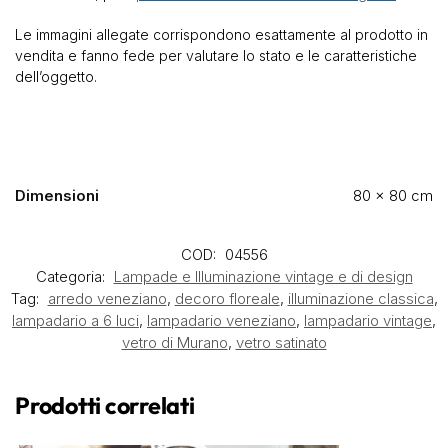
Le immagini allegate corrispondono esattamente al prodotto in
vendita e fanno fede per valutare lo stato e le caratteristiche
dell’oggetto.
Dimensioni
80 × 80 cm
COD:
04556
Categoria:
Lampade e Illuminazione vintage e di design
Tag:
arredo veneziano
,
decoro floreale
,
illuminazione classica
,
lampadario a 6 luci
,
lampadario veneziano
,
lampadario vintage
,
vetro di Murano
,
vetro satinato
Prodotti correlati