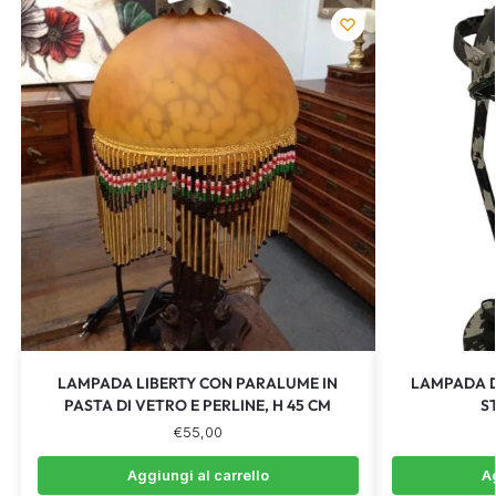
LAMPADA LIBERTY CON PARALUME IN
LAMPADA D
PASTA DI VETRO E PERLINE, H 45 CM
S
€
55,00
Aggiungi al carrello
Ag