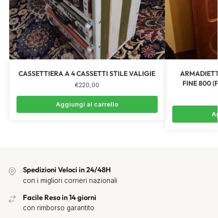
CASSETTIERA A 4 CASSETTI STILE VALIGIE
ARMADIETTO
FINE 800 
€
220,00
Aggiungi al carrello
Ag
Spedizioni Veloci in 24/48H
con i migliori corrieri nazionali
Facile Reso in 14 giorni
con rimborso garantito