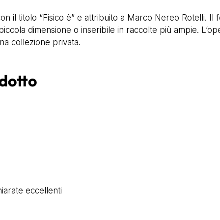
to con il titolo “Fisico è” e attribuito a Marco Nereo Rotell
di piccola dimensione o inseribile in raccolte più ampie.
una collezione privata.
odotto
iarate eccellenti