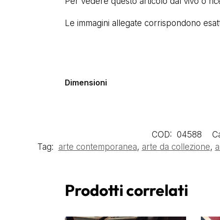
Per vedere questo articolo dal vivo o ri
Le immagini allegate corrispondono esatta
Dimensioni
COD:
04588
C
Tag:
arte contemporanea
,
arte da collezione
,
a
Prodotti correlati