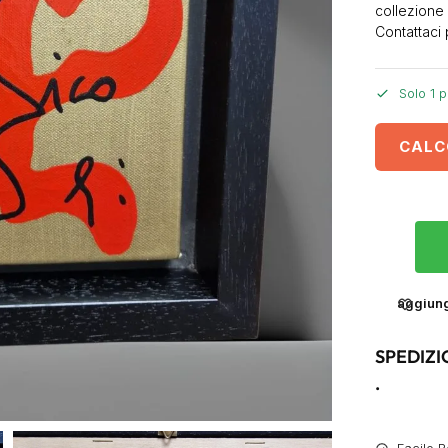
collezione 
Contattaci 
Solo 1 p
CALC
aggiungi
SPEDIZI
.