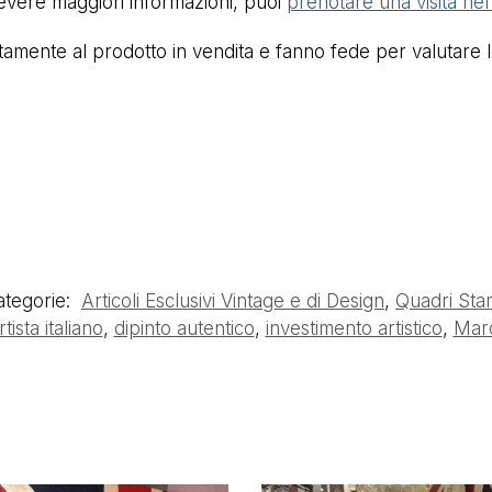
cevere maggiori informazioni, puoi
prenotare una visita ne
mente al prodotto in vendita e fanno fede per valutare lo 
ategorie:
Articoli Esclusivi Vintage e di Design
,
Quadri Sta
rtista italiano
,
dipinto autentico
,
investimento artistico
,
Marc