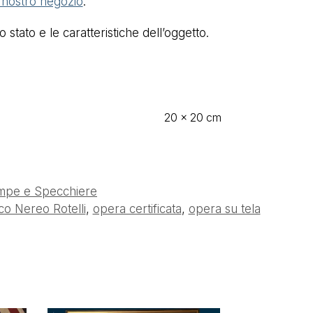
l nostro negozio
.
stato e le caratteristiche dell’oggetto.
20 × 20 cm
mpe e Specchiere
o Nereo Rotelli
,
opera certificata
,
opera su tela