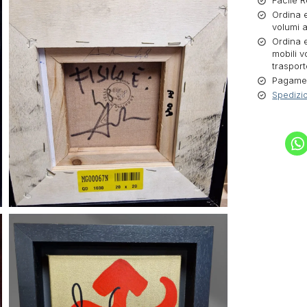
Facile R
Ordina e
volumi a
Ordina e
mobili v
trasport
Pagament
Spedizio