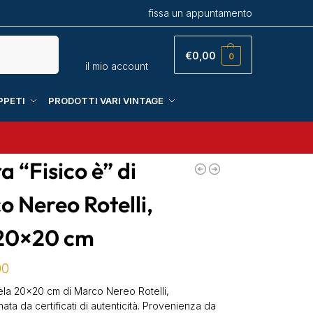
fissa un appuntamento
Cerca
€
0,00
0
il mio account
PPETI
PRODOTTI VARI VINTAGE
 “Fisico è” di
o Nereo Rotelli,
 20×20 cm
00
ela 20×20 cm di Marco Nereo Rotelli,
a da certificati di autenticità. Provenienza da