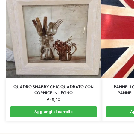
QUADRO SHABBY CHIC QUADRATO CON
PANNELLO
CORNICE IN LEGNO
PANNEL
€
45,00
Aggiungi al carrello
Ag