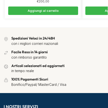
€
200,00
Aggiungi al carrello
Ag
Spedizioni Veloci in 24/48H
con i migliori corrieri nazionali
Facile Reso in 14 giorni
con rimborso garantito
Articoli selezionati ed aggiornati
in tempo reale
100% Pagamenti Sicuri
Bonifico/Paypal/ MasterCard / Visa
I NOSTRI SERVIZI