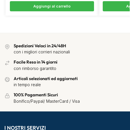
Aggiungi al carrello
Ag
Spedizioni Veloci in 24/48H
con i migliori corrieri nazionali
Facile Reso in 14 giorni
con rimborso garantito
Articoli selezionati ed aggiornati
in tempo reale
100% Pagamenti Sicuri
Bonifico/Paypal/ MasterCard / Visa
I NOSTRI SERVIZI