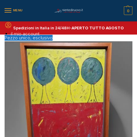
MENU
0
Spedizioni in Italia in 24/48H-
APERTO TUTTO AGOSTO
il mio account
Pezzo unico, esclusivo