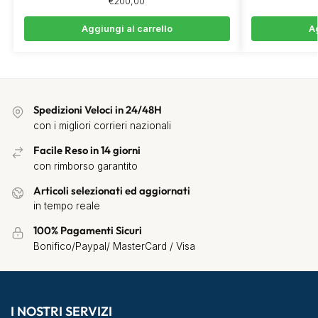
€
200,00
Aggiungi al carrello
Ag
Spedizioni Veloci in 24/48H
con i migliori corrieri nazionali
Facile Reso in 14 giorni
con rimborso garantito
Articoli selezionati ed aggiornati
in tempo reale
100% Pagamenti Sicuri
Bonifico/Paypal/ MasterCard / Visa
I NOSTRI SERVIZI