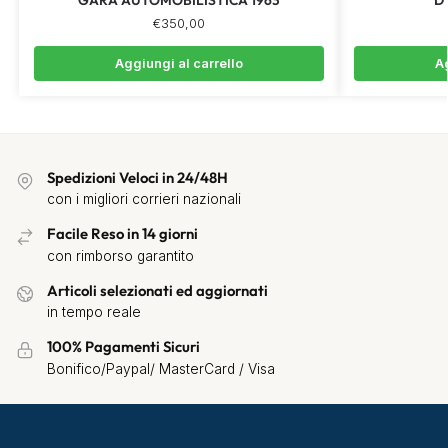
€
350,00
Aggiungi al carrello
Ag
Spedizioni Veloci in 24/48H
con i migliori corrieri nazionali
Facile Reso in 14 giorni
con rimborso garantito
Articoli selezionati ed aggiornati
in tempo reale
100% Pagamenti Sicuri
Bonifico/Paypal/ MasterCard / Visa