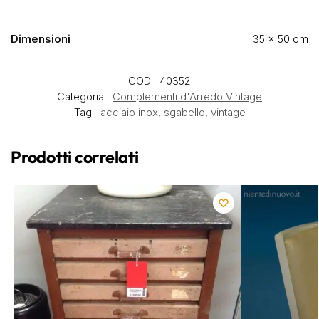
Dimensioni
35 × 50 cm
COD:
40352
Categoria:
Complementi d'Arredo Vintage
Tag:
acciaio inox
,
sgabello
,
vintage
Prodotti correlati