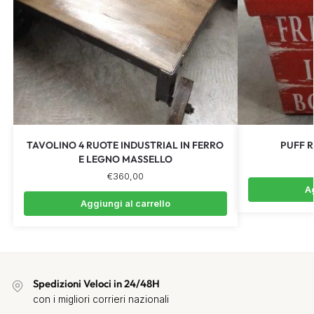
TAVOLINO 4 RUOTE INDUSTRIAL IN FERRO
PUFF R
E LEGNO MASSELLO
€
360,00
Ag
Aggiungi al carrello
Spedizioni Veloci in 24/48H
con i migliori corrieri nazionali