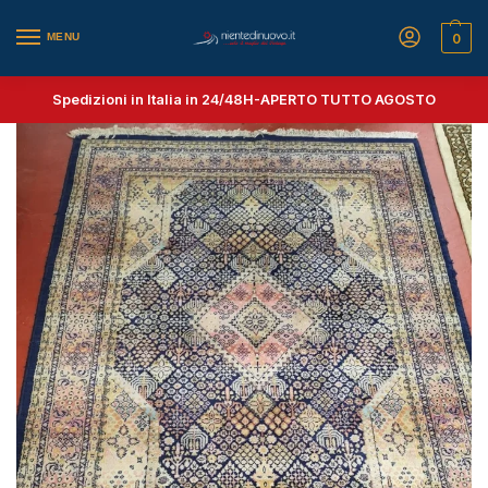
MENU
0
Spedizioni in Italia in 24/48H-
APERTO TUTTO AGOSTO