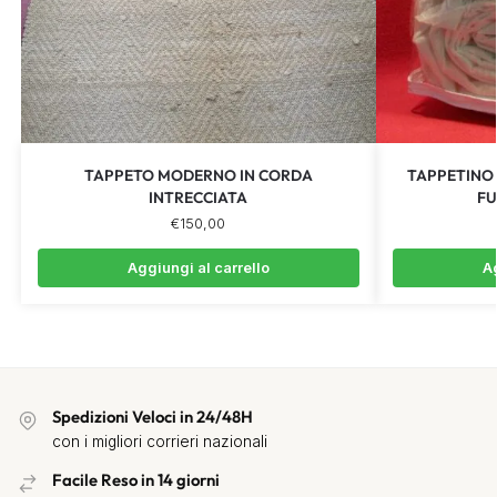
TAPPETO MODERNO IN CORDA
TAPPETINO
INTRECCIATA
FU
€
150,00
Aggiungi al carrello
Ag
Spedizioni Veloci in 24/48H
con i migliori corrieri nazionali
Facile Reso in 14 giorni