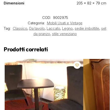
Dimensioni
205 × 82 × 79 cm
COD:
9002975
Categoria:
Mobili Usati e Vintage
Tag:
Classico
,
Da tavolo
,
Laccato
,
Legno
,
sedie imbottite
,
set
da pranzo
,
stile veneziano
Prodotti correlati