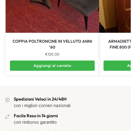
COPPIA POLTRONCINE IN VELLUTO ANNI
ARMADIETTO
’60
FINE 800 
€
120,00
Aggiungi al carrello
Ag
Spedizioni Veloci in 24/48H
con i migliori corrieri nazionali
Facile Reso in 14 giorni
con rimborso garantito