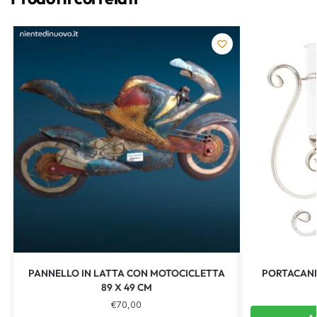
PANNELLO IN LATTA CON MOTOCICLETTA
PORTACAND
89 X 49 CM
€
70,00