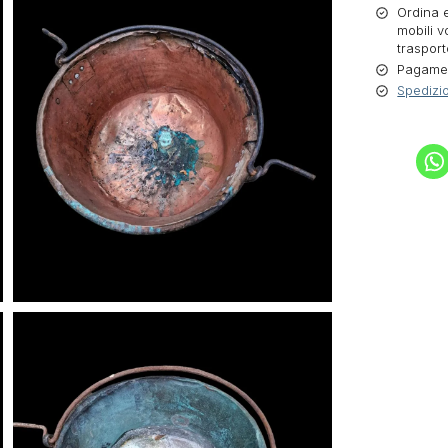
Ordina e
mobili v
trasport
Pagament
Spedizio