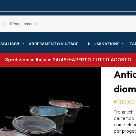
SCLUSIVI
ARREDAMENTO VINTAGE
ILLUMINAZIONE
TA
Spedizioni in Italia in 24/48H-
APERTO TUTTO AGOSTO
Antic
diam
€
100,00
Tre antichi
del tempo 
come eleme
per progett