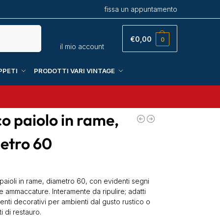
fissa un appuntamento
Cerca
€
0,00
0
il mio account
PPETI
PRODOTTI VARI VINTAGE
o paiolo in rame,
etro 60
 paioli in rame, diametro 60, con evidenti segni
e ammaccature. Interamente da ripulire; adatti
nti decorativi per ambienti dal gusto rustico o
i di restauro.