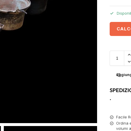
Disponi
CALC
aggiungi
SPEDIZI
.
Facile R
Ordina e
volumi a