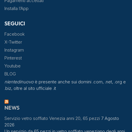
Pagamenti accettati
Installa l’App
SEGUICI
Facebook
X-Twitter
Instagram
Pinterest
Youtube
BLOG
nientedinuovo
è presente anche sui domini .com, .net, .org e
.biz, oltre al sito ufficiale .it
NEWS
Servizio vetro soffiato Venezia anni 20, 65 pezzi
7 Agosto
2026
Un servizio da 65 pezzi in vetro soffiato veneziano degli anni