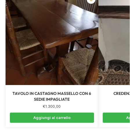
TAVOLO IN CASTAGNO MASSELLO CON 6
CREDENZ
SEDIE IMPAGLIATE
€
1.300,00
Aggiungi al carrello
Ag