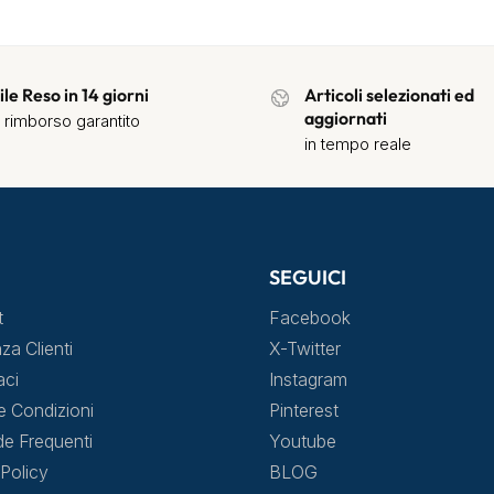
ile Reso in 14 giorni
Articoli selezionati ed
aggiornati
 rimborso garantito
in tempo reale
SEGUICI
t
Facebook
za Clienti
X-Twitter
aci
Instagram
e Condizioni
Pinterest
 Frequenti
Youtube
Policy
BLOG