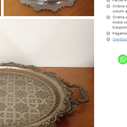
Facile R
Ordina e
volumi a
Ordina e
mobili v
trasport
Pagament
Spedizio