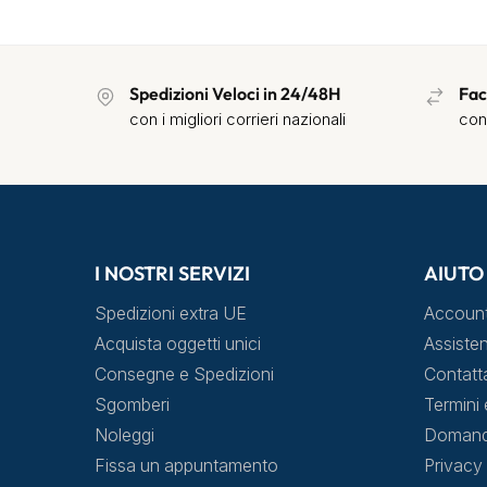
Spedizioni Veloci in 24/48H
Fac
con i migliori corrieri nazionali
con
I NOSTRI SERVIZI
AIUTO
Spedizioni extra UE
Accoun
Acquista oggetti unici
Assisten
Consegne e Spedizioni
Contatt
Sgomberi
Termini 
Noleggi
Domande
Fissa un appuntamento
Privacy 