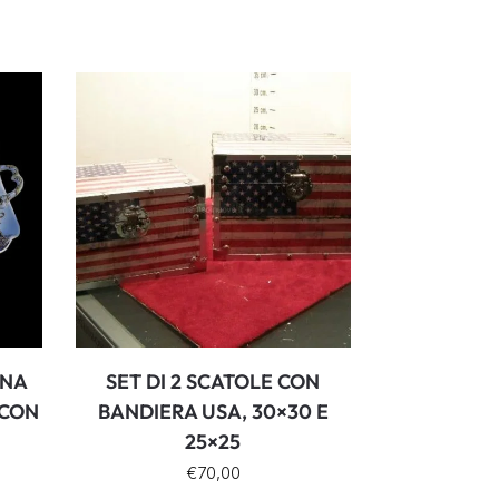
ANA
SET DI 2 SCATOLE CON
 CON
BANDIERA USA, 30×30 E
25×25
€
70,00