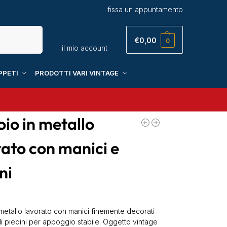
fissa un appuntamento
Cerca
€
0,00
0
il mio account
PPETI
PRODOTTI VARI VINTAGE
io in metallo
rato con manici e
ni
 metallo lavorato con manici finemente decorati
li piedini per appoggio stabile. Oggetto vintage