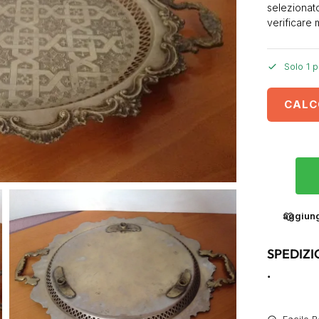
selezionato
verificare 
Solo 1 p
CALC
aggiungi
SPEDIZI
.