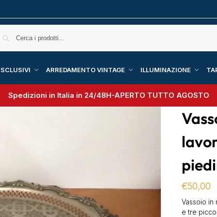
SCLUSIVI
ARREDAMENTO VINTAGE
ILLUMINAZIONE
TA
Spedizioni in Italia in 24/48H-
APERTO TUTTO AGOSTO
Vasso
lavo
piedi
€
50,00
Vassoio in
e tre picco